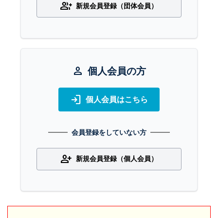
group_add
新規会員登録（団体会員）
person
個人会員の方
login
個人会員はこちら
会員登録をしていない方
person_add
新規会員登録（個人会員）