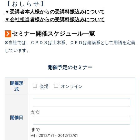
【 お し ら せ 】
▼受講者本人様からの受講料振込みについて
▼会社担当者様からの受講料振込みについて
セミナー開催スケジュール一覧
※当社では、ＣＰＤＳは土木系、ＣＰＤは建築系として用語を定義
しています。
開催予定のセミナー
開催形
会場
オンライン
式
から
開催日
まで
例：2012/1/1～2012/12/31