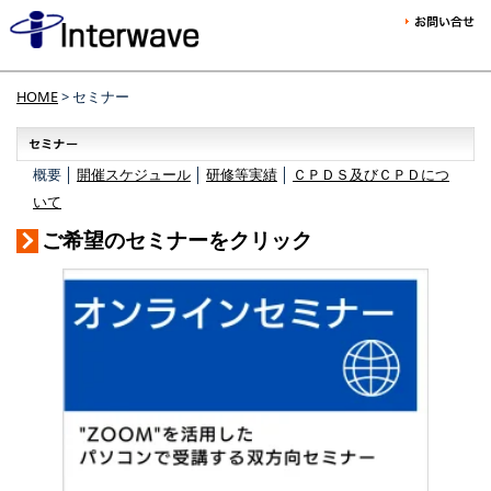
HOME
> セミナー
概要 │
開催スケジュール
│
研修等実績
│
ＣＰＤＳ及びＣＰＤにつ
いて
ご希望のセミナーをクリック