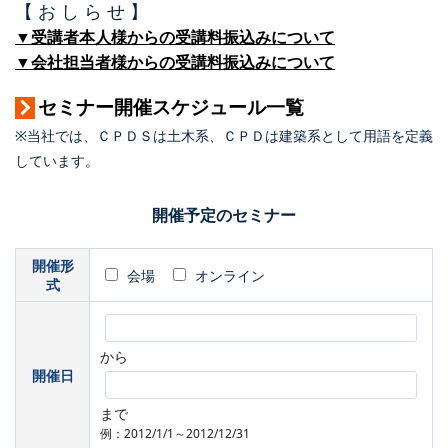
【 お し ら せ 】
▼受講者本人様からの受講料振込みについて
▼会社担当者様からの受講料振込みについて
セミナー開催スケジュール一覧
※当社では、ＣＰＤＳは土木系、ＣＰＤは建築系として用語を定義
しています。
開催予定のセミナー
開催形
会場
オンライン
式
から
開催日
まで
例：2012/1/1～2012/12/31