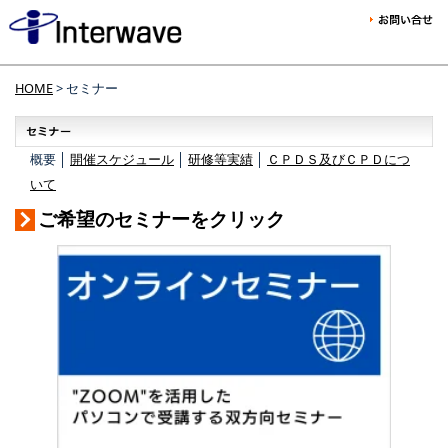
HOME
> セミナー
概要 │
開催スケジュール
│
研修等実績
│
ＣＰＤＳ及びＣＰＤにつ
いて
ご希望のセミナーをクリック