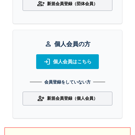
group_add
新規会員登録（団体会員）
person
個人会員の方
login
個人会員はこちら
会員登録をしていない方
person_add
新規会員登録（個人会員）