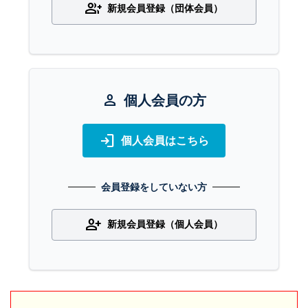
group_add
新規会員登録（団体会員）
person
個人会員の方
login
個人会員はこちら
会員登録をしていない方
person_add
新規会員登録（個人会員）