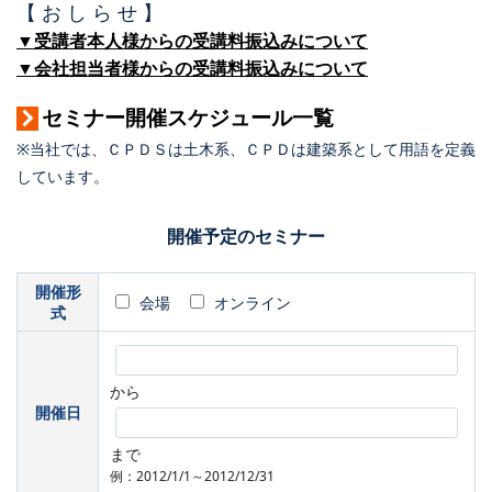
【 お し ら せ 】
▼受講者本人様からの受講料振込みについて
▼会社担当者様からの受講料振込みについて
セミナー開催スケジュール一覧
※当社では、ＣＰＤＳは土木系、ＣＰＤは建築系として用語を定義
しています。
開催予定のセミナー
開催形
会場
オンライン
式
から
開催日
まで
例：2012/1/1～2012/12/31