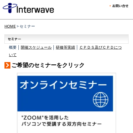
HOME
> セミナー
概要 │
開催スケジュール
│
研修等実績
│
ＣＰＤＳ及びＣＰＤにつ
いて
ご希望のセミナーをクリック