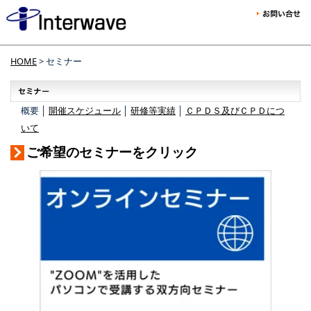
HOME
> セミナー
概要 │
開催スケジュール
│
研修等実績
│
ＣＰＤＳ及びＣＰＤにつ
いて
ご希望のセミナーをクリック