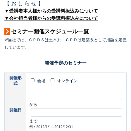
【 お し ら せ 】
▼受講者本人様からの受講料振込みについて
▼会社担当者様からの受講料振込みについて
セミナー開催スケジュール一覧
※当社では、ＣＰＤＳは土木系、ＣＰＤは建築系として用語を定義
しています。
開催予定のセミナー
開催形
会場
オンライン
式
から
開催日
まで
例：2012/1/1～2012/12/31