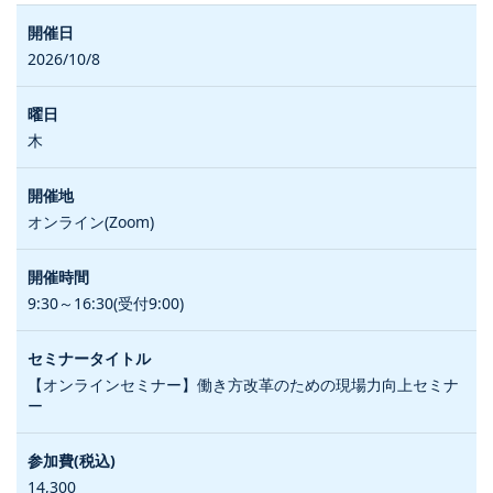
2026/10/8
木
オンライン(Zoom)
9:30～16:30(受付9:00)
【オンラインセミナー】働き方改革のための現場力向上セミナ
ー
14,300