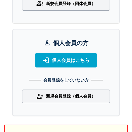
group_add
新規会員登録（団体会員）
person
個人会員の方
login
個人会員はこちら
会員登録をしていない方
person_add
新規会員登録（個人会員）