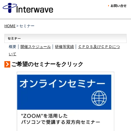
HOME
> セミナー
概要 │
開催スケジュール
│
研修等実績
│
ＣＰＤＳ及びＣＰＤにつ
いて
ご希望のセミナーをクリック