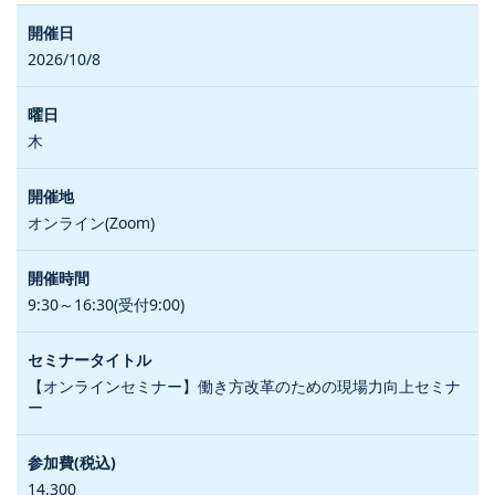
2026/10/8
木
オンライン(Zoom)
9:30～16:30(受付9:00)
【オンラインセミナー】働き方改革のための現場力向上セミナ
ー
14,300