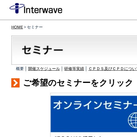
HOME
> セミナー
概要 │
開催スケジュール
│
研修等実績
│
ＣＰＤＳ及びＣＰＤについ
ご希望のセミナーをクリック