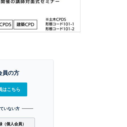
会員の方
員はこちら
ていない方
録（個人会員）