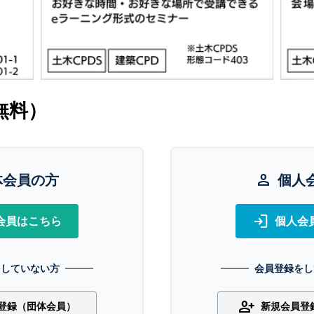
無料）
体会員の方
person
個人
login
会員はこちら
個人会
をしていない方
会員登録をし
person_add
登録（団体会員）
新規会員登