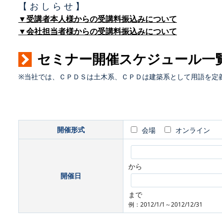
【 お し ら せ 】
▼受講者本人様からの受講料振込みについて
▼会社担当者様からの受講料振込みについて
セミナー開催スケジュール一
※当社では、ＣＰＤＳは土木系、ＣＰＤは建築系として用語を定
開催形式
会場
オンライン
から
開催日
まで
例：2012/1/1～2012/12/31