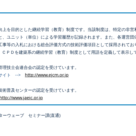
向上を目的とした継続学習（教育）制度です。当該制度は、特定の非営
と、ユニット（単位）による学習履歴が記録されます。また、各運営団
工事等の入札における総合評価方式の技術評価項目として採用されてお
、ＣＰＤを建築系の継続学習（教育）制度として用語を定義して表示し
管理技士会連合会の認定を受けています。
サイト -->
http://www.ejcm.or.jp
技術普及センターの認定を受けています。
http://www.jaeic.or.jp
ターウェーブ セミナー課(直通)