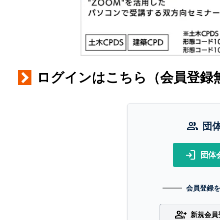
ログインはこちら（会員登録
group
団
login
団体
会員登録
group_add
新規会員