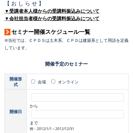
【 お し ら せ 】
▼受講者本人様からの受講料振込みについて
▼会社担当者様からの受講料振込みについて
セミナー開催スケジュール一覧
※当社では、ＣＰＤＳは土木系、ＣＰＤは建築系として用語を定義
しています。
開催予定のセミナー
開催形
会場
オンライン
式
から
開催日
まで
例：2012/1/1～2012/12/31