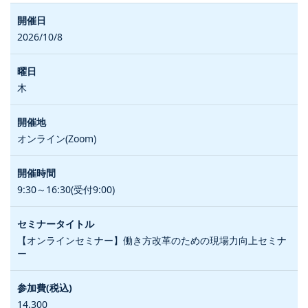
2026/10/8
木
オンライン(Zoom)
9:30～16:30(受付9:00)
【オンラインセミナー】働き方改革のための現場力向上セミナ
ー
14,300