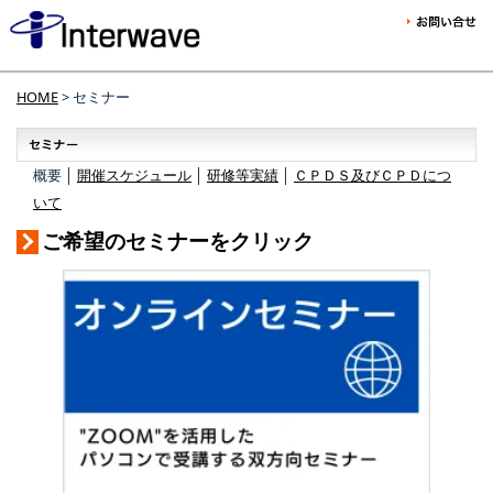
HOME
> セミナー
概要 │
開催スケジュール
│
研修等実績
│
ＣＰＤＳ及びＣＰＤにつ
いて
ご希望のセミナーをクリック