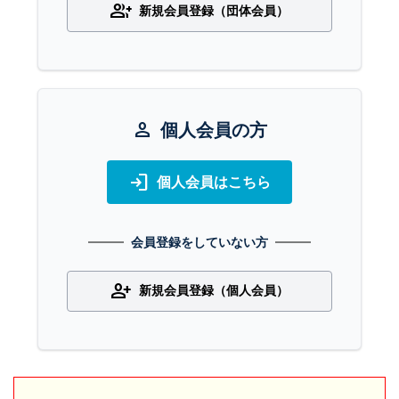
group_add
新規会員登録（団体会員）
person
個人会員の方
login
個人会員はこちら
会員登録をしていない方
person_add
新規会員登録（個人会員）