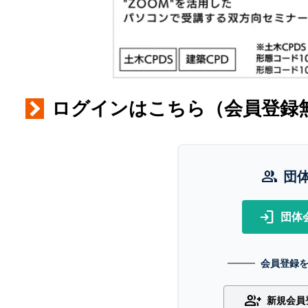
ログインはこちら（会員登録
group
団
login
団体
会員登録
group_add
新規会員