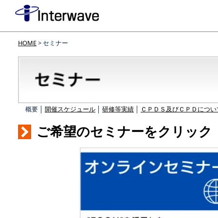
HOME
> セミナー
概要 │
開催スケジュール
│
研修等実績
│
ＣＰＤＳ及びＣＰＤについ
ご希望のセミナーをクリック