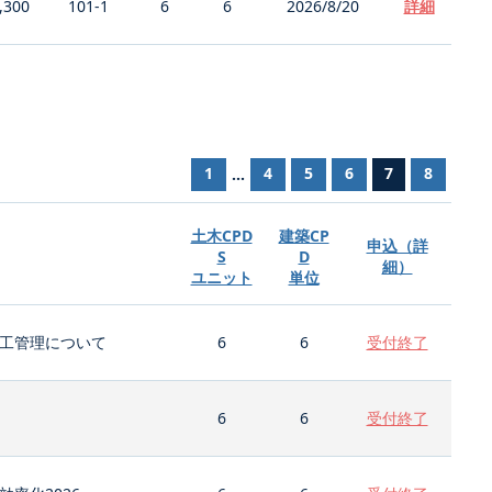
,300
101-1
6
6
2026/8/20
詳細
1
4
5
6
7
8
...
土木CPD
建築CP
申込（詳
S
D
細）
ユニット
単位
工管理について
6
6
受付終了
6
6
受付終了