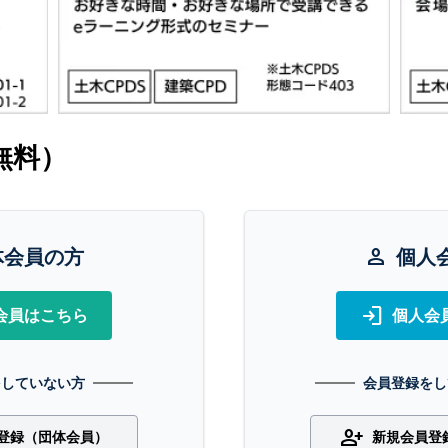
無料）
体会員の方
person
個人
login
会員はこちら
個人会
をしていない方
会員登録をし
person_add
登録（団体会員）
新規会員登