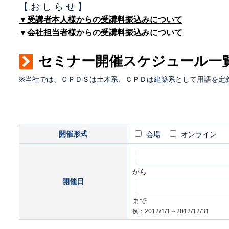
【 お し ら せ 】
▼受講者本人様からの受講料振込みについて
▼会社担当者様からの受講料振込みについて
セミナー開催スケジュール一
※当社では、ＣＰＤＳは土木系、ＣＰＤは建築系として用語を定
開催形式
会場
オンライン
から
開催日
まで
例：2012/1/1～2012/12/31