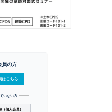
会員の方
員はこちら
ていない方
録（個人会員）