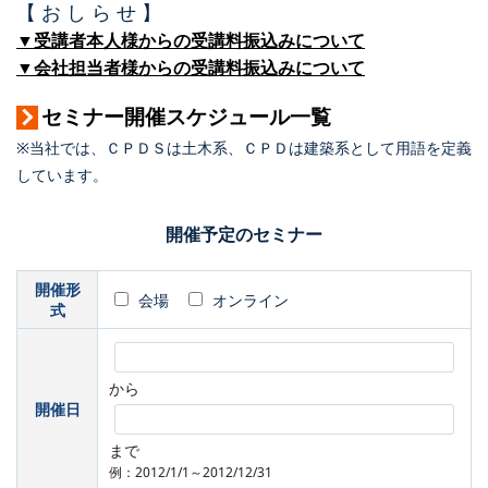
【 お し ら せ 】
▼受講者本人様からの受講料振込みについて
▼会社担当者様からの受講料振込みについて
セミナー開催スケジュール一覧
※当社では、ＣＰＤＳは土木系、ＣＰＤは建築系として用語を定義
しています。
開催予定のセミナー
開催形
会場
オンライン
式
から
開催日
まで
例：2012/1/1～2012/12/31