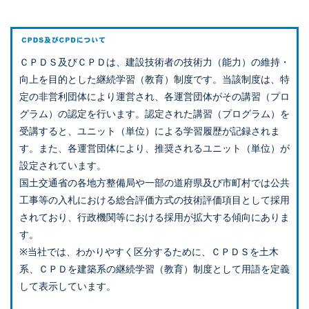
ＣＰＤＳ及びＣＰＤは、建設技術者の技術力（能力）の維持・
向上を目的とした継続学習（教育）制度です。当該制度は、特
定の非営利団体により運営され、各運営団体がその講習（プロ
グラム）の認定を行います。認定された講習（プログラム）を
受講すると、ユニット（単位）による学習履歴が記録されま
す。また、各運営団体により、推奨されるユニット（単位）が
設定されています。
国土交通省の各地方整備局や一部の道府県及び市町村では公共
工事等の入札における総合評価方式の技術評価項目として採用
されており、行政機関等における採用が拡大する傾向にありま
す。
※当社では、わかりやすく区分するために、ＣＰＤＳを土木
系、ＣＰＤを建築系の継続学習（教育）制度として用語を定義
して表示しています。