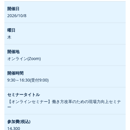
2026/10/8
木
オンライン(Zoom)
9:30～16:30(受付9:00)
【オンラインセミナー】働き方改革のための現場力向上セミナ
ー
14,300