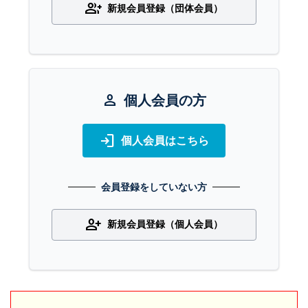
group_add
新規会員登録（団体会員）
person
個人会員の方
login
個人会員はこちら
会員登録をしていない方
person_add
新規会員登録（個人会員）