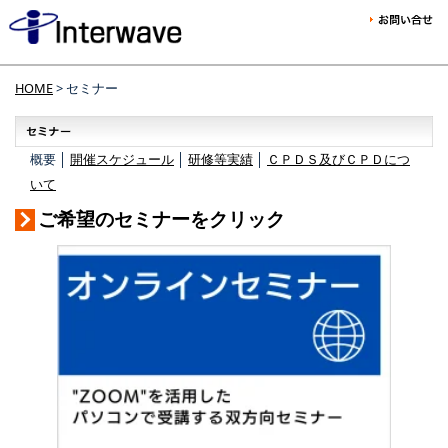
HOME
> セミナー
概要 │
開催スケジュール
│
研修等実績
│
ＣＰＤＳ及びＣＰＤにつ
いて
ご希望のセミナーをクリック