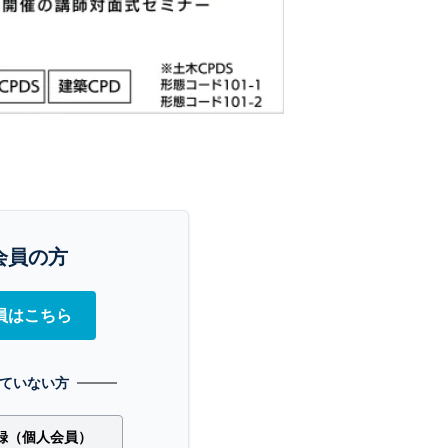
会員の方
員はこちら
ていない方
録（個人会員）