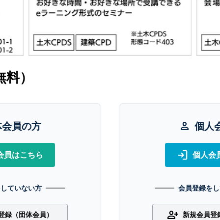
無料）
体会員の方
person
個人
login
会員はこちら
個人会
をしていない方
会員登録をし
person_add
登録（団体会員）
新規会員登