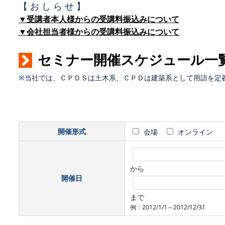
【 お し ら せ 】
▼受講者本人様からの受講料振込みについて
▼会社担当者様からの受講料振込みについて
セミナー開催スケジュール一
※当社では、ＣＰＤＳは土木系、ＣＰＤは建築系として用語を定
開催形式
会場
オンライン
から
開催日
まで
例：2012/1/1～2012/12/31