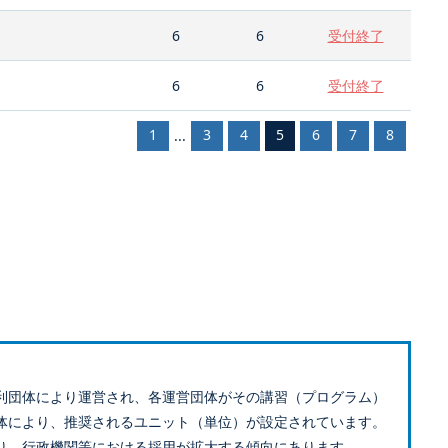
6
6
受付終了
6
6
受付終了
1
3
4
5
6
7
8
...
利団体により運営され、各運営団体がその講習（プログラム）
体により、推奨されるユニット（単位）が設定されています。
り、行政機関等における採用が拡大する傾向にあります。