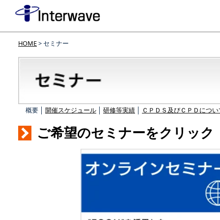
HOME
> セミナー
概要 │
開催スケジュール
│
研修等実績
│
ＣＰＤＳ及びＣＰＤについ
ご希望のセミナーをクリック