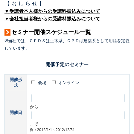
【 お し ら せ 】
▼受講者本人様からの受講料振込みについて
▼会社担当者様からの受講料振込みについて
セミナー開催スケジュール一覧
※当社では、ＣＰＤＳは土木系、ＣＰＤは建築系として用語を定義
しています。
開催予定のセミナー
開催形
会場
オンライン
式
から
開催日
まで
例：2012/1/1～2012/12/31