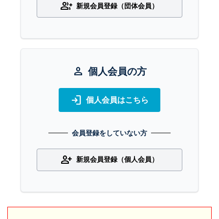
group_add
新規会員登録（団体会員）
person
個人会員の方
login
個人会員はこちら
会員登録をしていない方
person_add
新規会員登録（個人会員）