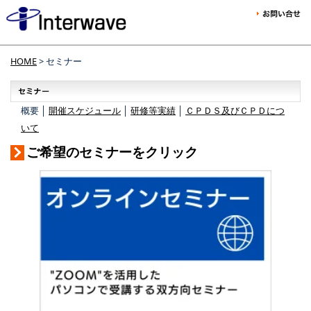
HOME
> セミナー
概要 │
開催スケジュール
│
研修等実績
│
ＣＰＤＳ及びＣＰＤにつ
いて
ご希望のセミナーをクリック