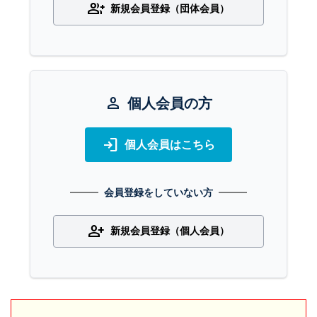
group_add
新規会員登録（団体会員）
person
個人会員の方
login
個人会員はこちら
会員登録をしていない方
person_add
新規会員登録（個人会員）