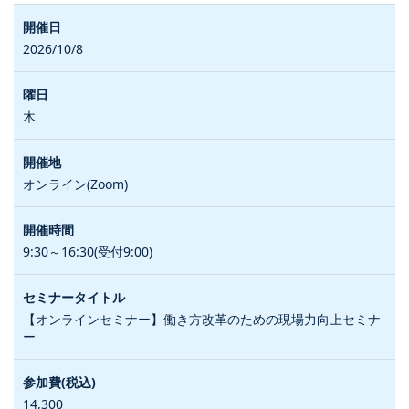
2026/10/8
木
オンライン(Zoom)
9:30～16:30(受付9:00)
【オンラインセミナー】働き方改革のための現場力向上セミナ
ー
14,300