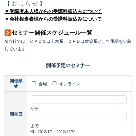
【 お し ら せ 】
▼受講者本人様からの受講料振込みについて
▼会社担当者様からの受講料振込みについて
セミナー開催スケジュール一覧
※当社では、ＣＰＤＳは土木系、ＣＰＤは建築系として用語を定義
しています。
開催予定のセミナー
開催形
会場
オンライン
式
から
開催日
まで
例：2012/1/1～2012/12/31