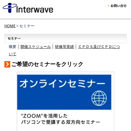
HOME
> セミナー
概要 │
開催スケジュール
│
研修等実績
│
ＣＰＤＳ及びＣＰＤにつ
いて
ご希望のセミナーをクリック