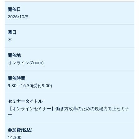
2026/10/8
木
オンライン(Zoom)
9:30～16:30(受付9:00)
【オンラインセミナー】働き方改革のための現場力向上セミナ
ー
14,300