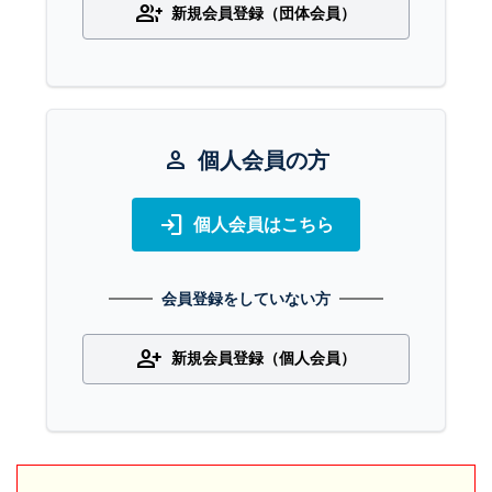
group_add
新規会員登録（団体会員）
person
個人会員の方
login
個人会員はこちら
会員登録をしていない方
person_add
新規会員登録（個人会員）