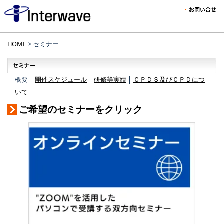
HOME
> セミナー
概要 │
開催スケジュール
│
研修等実績
│
ＣＰＤＳ及びＣＰＤにつ
いて
ご希望のセミナーをクリック