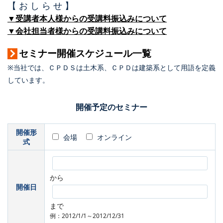
【 お し ら せ 】
▼受講者本人様からの受講料振込みについて
▼会社担当者様からの受講料振込みについて
セミナー開催スケジュール一覧
※当社では、ＣＰＤＳは土木系、ＣＰＤは建築系として用語を定義
しています。
開催予定のセミナー
開催形
会場
オンライン
式
から
開催日
まで
例：2012/1/1～2012/12/31