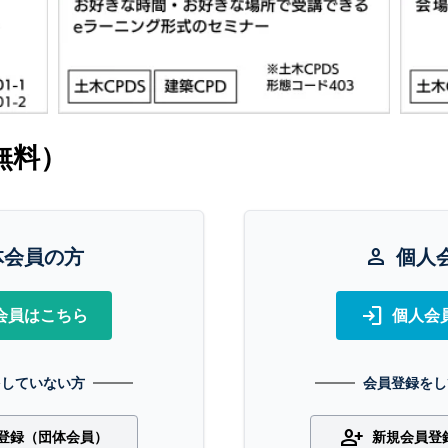
無料）
体会員の方
person
個人
login
会員はこちら
個人会
をしていない方
会員登録をし
person_add
登録（団体会員）
新規会員登