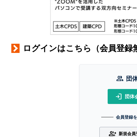
ログインはこちら（会員登録
group
団
login
団体
会員登録
group_add
新規会員