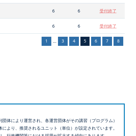
6
6
受付終了
6
6
受付終了
1
3
4
5
6
7
8
...
利団体により運営され、各運営団体がその講習（プログラム）
体により、推奨されるユニット（単位）が設定されています。
り、行政機関等における採用が拡大する傾向にあります。