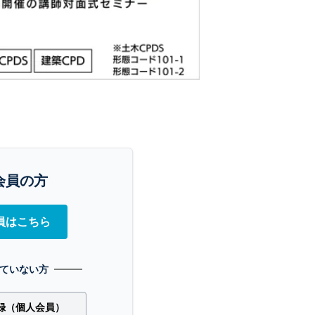
会員の方
員はこちら
ていない方
録（個人会員）