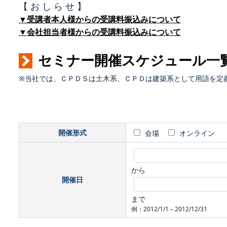
【 お し ら せ 】
▼受講者本人様からの受講料振込みについて
▼会社担当者様からの受講料振込みについて
セミナー開催スケジュール一
※当社では、ＣＰＤＳは土木系、ＣＰＤは建築系として用語を定
開催形式
会場
オンライン
から
開催日
まで
例：2012/1/1～2012/12/31