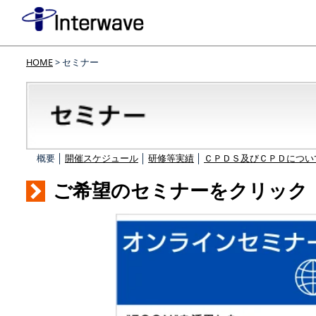
HOME
> セミナー
概要 │
開催スケジュール
│
研修等実績
│
ＣＰＤＳ及びＣＰＤについ
ご希望のセミナーをクリック