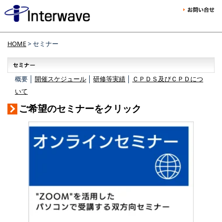
HOME
> セミナー
概要 │
開催スケジュール
│
研修等実績
│
ＣＰＤＳ及びＣＰＤにつ
いて
ご希望のセミナーをクリック