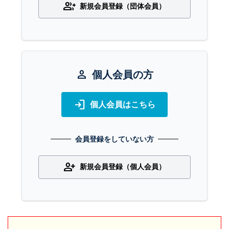
group_add
新規会員登録（団体会員）
person
個人会員の方
login
個人会員はこちら
会員登録をしていない方
person_add
新規会員登録（個人会員）