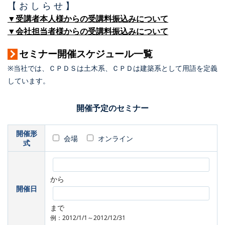
【 お し ら せ 】
▼受講者本人様からの受講料振込みについて
▼会社担当者様からの受講料振込みについて
セミナー開催スケジュール一覧
※当社では、ＣＰＤＳは土木系、ＣＰＤは建築系として用語を定義
しています。
開催予定のセミナー
開催形
会場
オンライン
式
から
開催日
まで
例：2012/1/1～2012/12/31