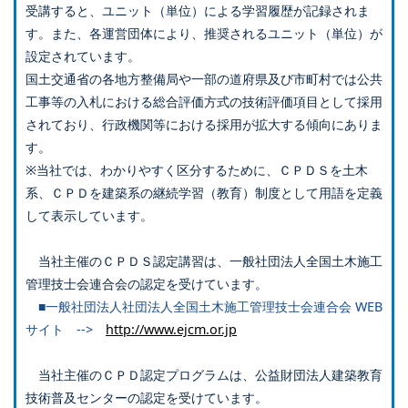
受講すると、ユニット（単位）による学習履歴が記録されま
す。また、各運営団体により、推奨されるユニット（単位）が
設定されています。
国土交通省の各地方整備局や一部の道府県及び市町村では公共
工事等の入札における総合評価方式の技術評価項目として採用
されており、行政機関等における採用が拡大する傾向にありま
す。
※当社では、わかりやすく区分するために、ＣＰＤＳを土木
系、ＣＰＤを建築系の継続学習（教育）制度として用語を定義
して表示しています。
当社主催のＣＰＤＳ認定講習は、一般社団法人全国土木施工
管理技士会連合会の認定を受けています。
■一般社団法人社団法人全国土木施工管理技士会連合会 WEB
サイト -->
http://www.ejcm.or.jp
当社主催のＣＰＤ認定プログラムは、公益財団法人建築教育
技術普及センターの認定を受けています。