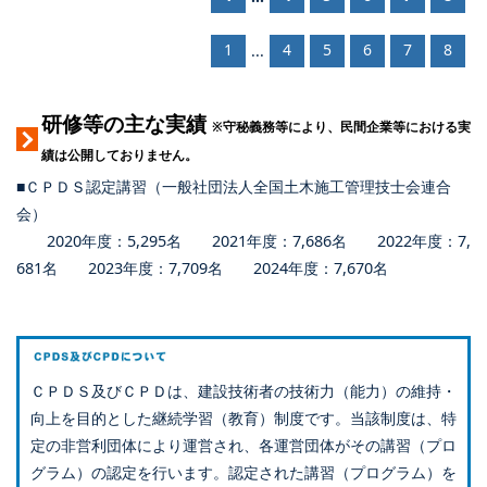
1
4
5
6
7
8
...
研修等の主な実績
※守秘義務等により、民間企業等における実
績は公開しておりません。
■ＣＰＤＳ認定講習（一般社団法人全国土木施工管理技士会連合
会）
2020年度：5,295名 2021年度：7,686名 2022年度：7,
681名 2023年度：7,709名 2024年度：7,670名
ＣＰＤＳ及びＣＰＤは、建設技術者の技術力（能力）の維持・
向上を目的とした継続学習（教育）制度です。当該制度は、特
定の非営利団体により運営され、各運営団体がその講習（プロ
グラム）の認定を行います。認定された講習（プログラム）を