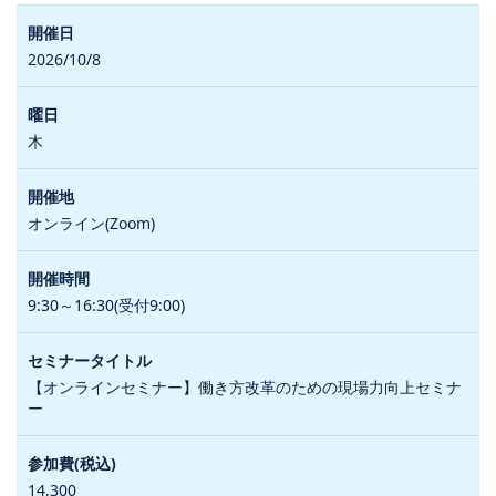
2026/10/8
木
オンライン(Zoom)
9:30～16:30(受付9:00)
【オンラインセミナー】働き方改革のための現場力向上セミナ
ー
14,300