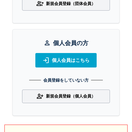
group_add
新規会員登録（団体会員）
person
個人会員の方
login
個人会員はこちら
会員登録をしていない方
person_add
新規会員登録（個人会員）