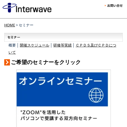
HOME
> セミナー
概要 │
開催スケジュール
│
研修等実績
│
ＣＰＤＳ及びＣＰＤにつ
いて
ご希望のセミナーをクリック