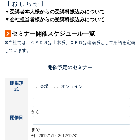
【 お し ら せ 】
▼受講者本人様からの受講料振込みについて
▼会社担当者様からの受講料振込みについて
セミナー開催スケジュール一覧
※当社では、ＣＰＤＳは土木系、ＣＰＤは建築系として用語を定義
しています。
開催予定のセミナー
開催形
会場
オンライン
式
から
開催日
まで
例：2012/1/1～2012/12/31