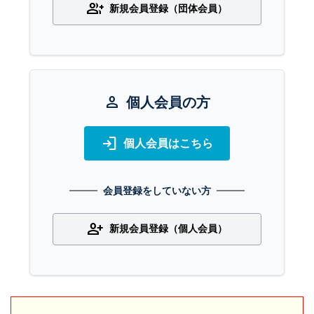
group_add
新規会員登録（団体会員）
person
個人会員の方
login
個人会員はこちら
会員登録をしていない方
person_add
新規会員登録（個人会員）