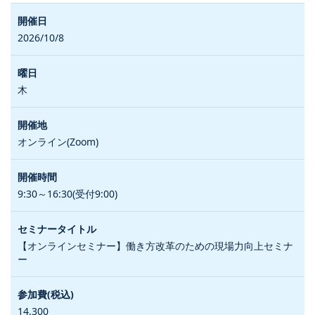
2026/10/8
木
オンライン(Zoom)
9:30～16:30(受付9:00)
【オンラインセミナー】働き方改革のための現場力向上セミナ
ー
14,300