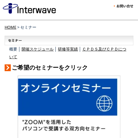
HOME
> セミナー
概要 │
開催スケジュール
│
研修等実績
│
ＣＰＤＳ及びＣＰＤにつ
いて
ご希望のセミナーをクリック