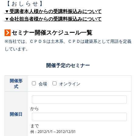
【 お し ら せ 】
▼受講者本人様からの受講料振込みについて
▼会社担当者様からの受講料振込みについて
セミナー開催スケジュール一覧
※当社では、ＣＰＤＳは土木系、ＣＰＤは建築系として用語を定義
しています。
開催予定のセミナー
開催形
会場
オンライン
式
から
開催日
まで
例：2012/1/1～2012/12/31