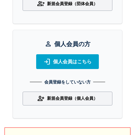
group_add
新規会員登録（団体会員）
person
個人会員の方
login
個人会員はこちら
会員登録をしていない方
person_add
新規会員登録（個人会員）