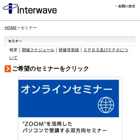
HOME
> セミナー
概要 │
開催スケジュール
│
研修等実績
│
ＣＰＤＳ及びＣＰＤにつ
いて
ご希望のセミナーをクリック