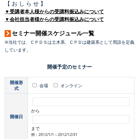
【 お し ら せ 】
▼受講者本人様からの受講料振込みについて
▼会社担当者様からの受講料振込みについて
セミナー開催スケジュール一覧
※当社では、ＣＰＤＳは土木系、ＣＰＤは建築系として用語を定義
しています。
開催予定のセミナー
開催形
会場
オンライン
式
から
開催日
まで
例：2012/1/1～2012/12/31