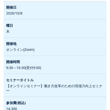
2026/10/8
木
オンライン(Zoom)
9:30～16:30(受付9:00)
【オンラインセミナー】働き方改革のための現場力向上セミナ
ー
14,300