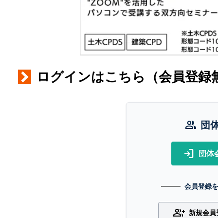
ログインはこちら（会員登録
group
団
login
団体
会員登録
group_add
新規会員