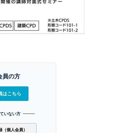
会員の方
員はこちら
ていない方
録（個人会員）