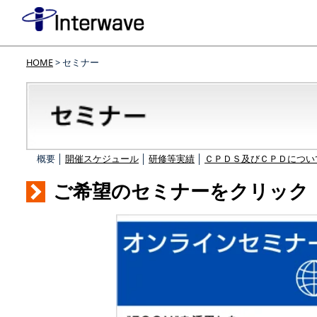
HOME
> セミナー
概要 │
開催スケジュール
│
研修等実績
│
ＣＰＤＳ及びＣＰＤについ
ご希望のセミナーをクリック