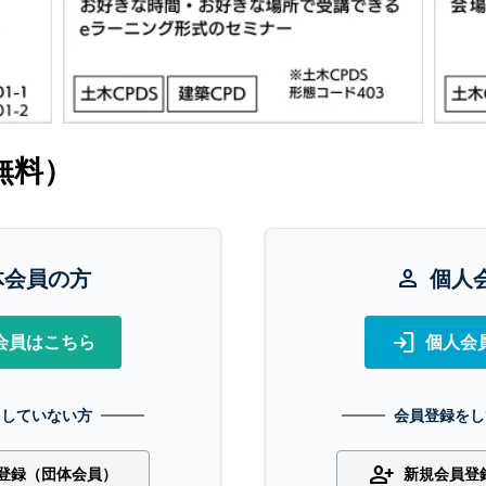
無料）
体会員の方
person
個人
login
会員はこちら
個人会
をしていない方
会員登録をし
person_add
登録（団体会員）
新規会員登