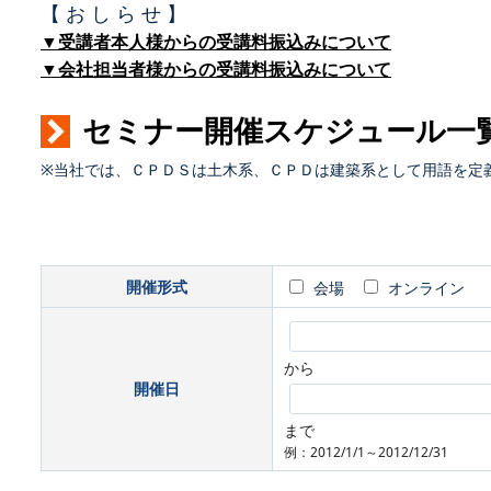
【 お し ら せ 】
▼受講者本人様からの受講料振込みについて
▼会社担当者様からの受講料振込みについて
セミナー開催スケジュール一
※当社では、ＣＰＤＳは土木系、ＣＰＤは建築系として用語を定
開催形式
会場
オンライン
から
開催日
まで
例：2012/1/1～2012/12/31