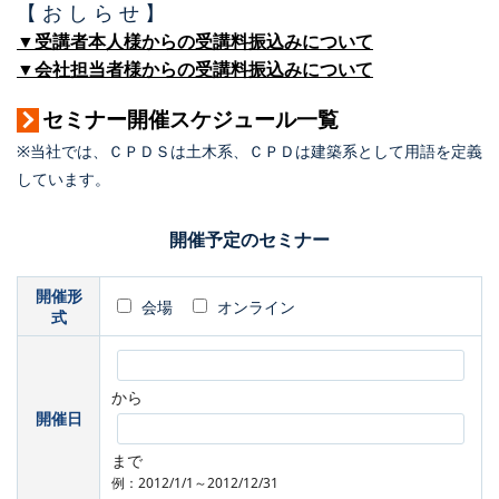
【 お し ら せ 】
▼受講者本人様からの受講料振込みについて
▼会社担当者様からの受講料振込みについて
セミナー開催スケジュール一覧
※当社では、ＣＰＤＳは土木系、ＣＰＤは建築系として用語を定義
しています。
開催予定のセミナー
開催形
会場
オンライン
式
から
開催日
まで
例：2012/1/1～2012/12/31