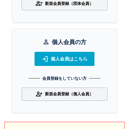
group_add
新規会員登録（団体会員）
person
個人会員の方
login
個人会員はこちら
会員登録をしていない方
person_add
新規会員登録（個人会員）