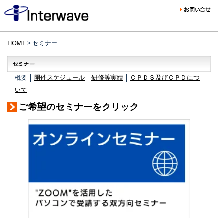
HOME
> セミナー
概要 │
開催スケジュール
│
研修等実績
│
ＣＰＤＳ及びＣＰＤにつ
いて
ご希望のセミナーをクリック