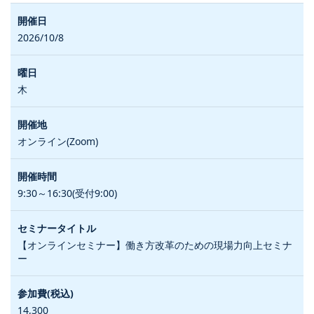
2026/10/8
木
オンライン(Zoom)
9:30～16:30(受付9:00)
【オンラインセミナー】働き方改革のための現場力向上セミナ
ー
14,300