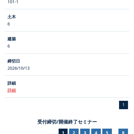
101-1
6
6
2026/10/13
詳細
1
受付締切/開催終了セミナー
1
2
3
4
5
8
...