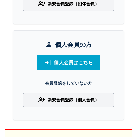
group_add
新規会員登録（団体会員）
person
個人会員の方
login
個人会員はこちら
会員登録をしていない方
person_add
新規会員登録（個人会員）