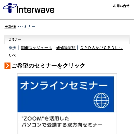
HOME
> セミナー
概要 │
開催スケジュール
│
研修等実績
│
ＣＰＤＳ及びＣＰＤにつ
いて
ご希望のセミナーをクリック