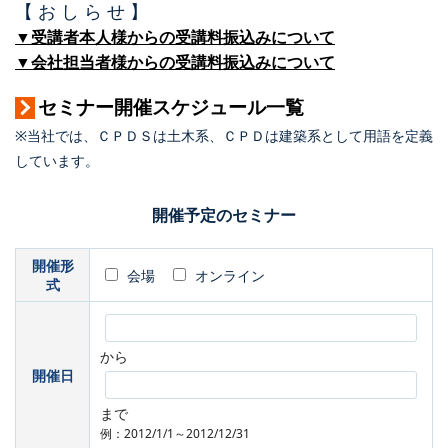
【 お し ら せ 】
▼受講者本人様からの受講料振込みについて
▼会社担当者様からの受講料振込みについて
セミナー開催スケジュール一覧
※当社では、ＣＰＤＳは土木系、ＣＰＤは建築系として用語を定義
しています。
開催予定のセミナー
開催形
会場
オンライン
式
から
開催日
まで
例：2012/1/1～2012/12/31