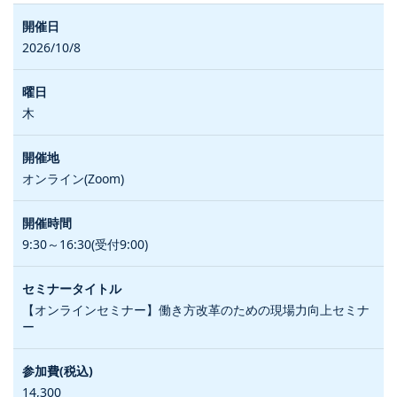
2026/10/8
木
オンライン(Zoom)
9:30～16:30(受付9:00)
【オンラインセミナー】働き方改革のための現場力向上セミナ
ー
14,300