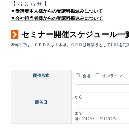
【 お し ら せ 】
▼受講者本人様からの受講料振込みについて
▼会社担当者様からの受講料振込みについて
セミナー開催スケジュール一
※当社では、ＣＰＤＳは土木系、ＣＰＤは建築系として用語を定
開催形式
会場
オンライン
から
開催日
まで
例：2012/1/1～2012/12/31