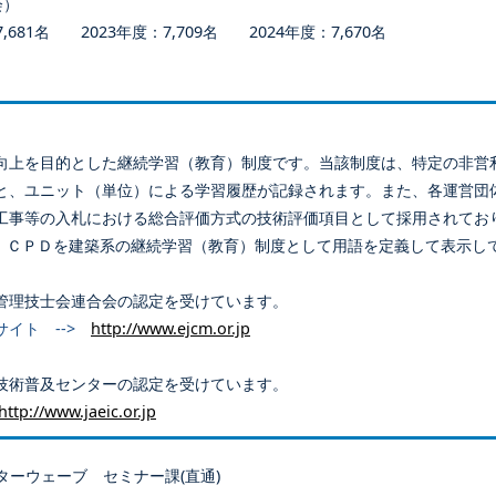
会）
681名 2023年度：7,709名 2024年度：7,670名
向上を目的とした継続学習（教育）制度です。当該制度は、特定の非営
と、ユニット（単位）による学習履歴が記録されます。また、各運営団
工事等の入札における総合評価方式の技術評価項目として採用されてお
、ＣＰＤを建築系の継続学習（教育）制度として用語を定義して表示し
管理技士会連合会の認定を受けています。
サイト -->
http://www.ejcm.or.jp
技術普及センターの認定を受けています。
http://www.jaeic.or.jp
ターウェーブ セミナー課(直通)