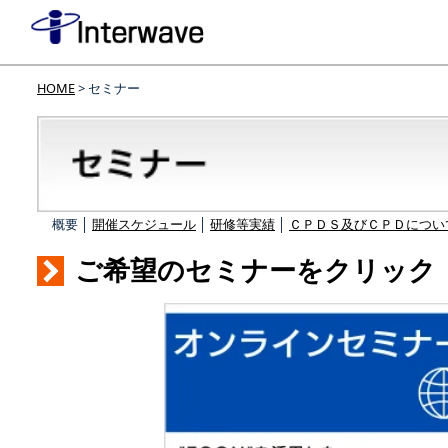
HOME
> セミナー
概要 │
開催スケジュール
│
研修等実績
│
ＣＰＤＳ及びＣＰＤについ
ご希望のセミナーをクリック