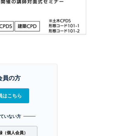
会員の方
員はこちら
ていない方
録（個人会員）