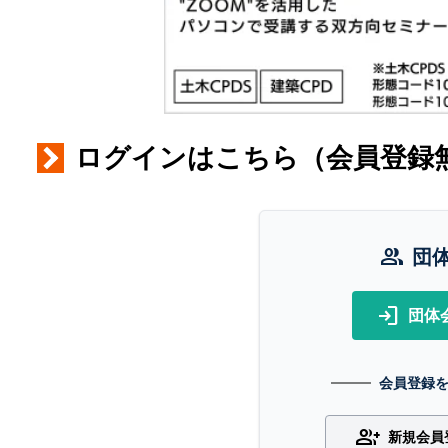
ログインはこちら（会員登録
group
団
login
団体
会員登録
group_add
新規会員