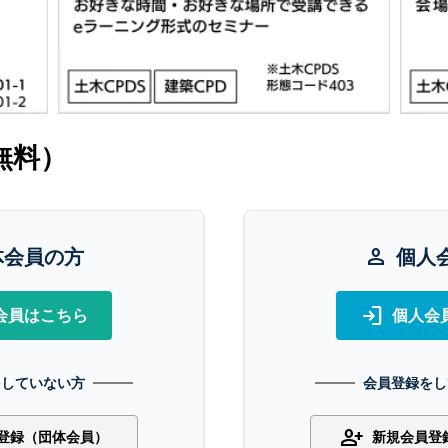
無料）
体会員の方
person
個人
login
会員はこちら
個人会
をしていない方
会員登録をし
person_add
登録（団体会員）
新規会員登