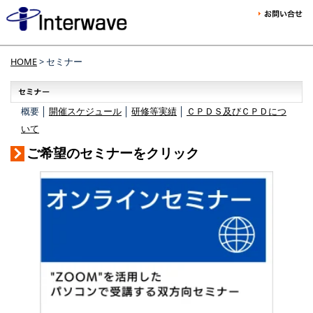
HOME
> セミナー
概要 │
開催スケジュール
│
研修等実績
│
ＣＰＤＳ及びＣＰＤにつ
いて
ご希望のセミナーをクリック