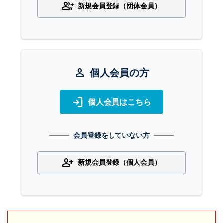
group_add
新規会員登録（団体会員）
person
個人会員の方
login
個人会員はこちら
会員登録をしていない方
person_add
新規会員登録（個人会員）