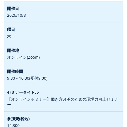
2026/10/8
木
オンライン(Zoom)
9:30～16:30(受付9:00)
【オンラインセミナー】働き方改革のための現場力向上セミナ
ー
14,300