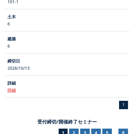
101-1
6
6
2026/10/13
詳細
1
受付締切/開催終了セミナー
1
2
3
4
5
8
...