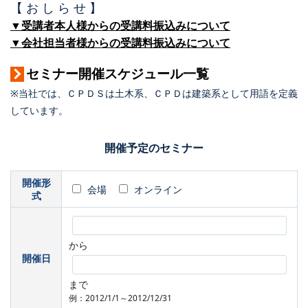
【 お し ら せ 】
▼受講者本人様からの受講料振込みについて
▼会社担当者様からの受講料振込みについて
セミナー開催スケジュール一覧
※当社では、ＣＰＤＳは土木系、ＣＰＤは建築系として用語を定義
しています。
開催予定のセミナー
開催形
会場
オンライン
式
から
開催日
まで
例：2012/1/1～2012/12/31