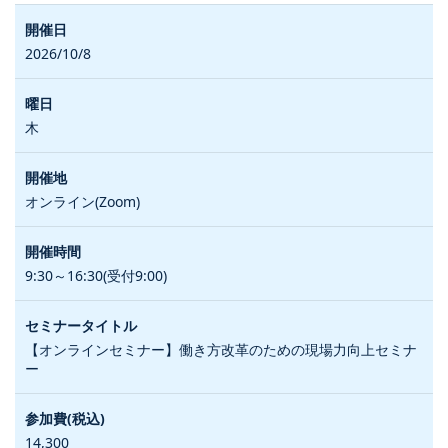
2026/10/8
木
オンライン(Zoom)
9:30～16:30(受付9:00)
【オンラインセミナー】働き方改革のための現場力向上セミナ
ー
14,300