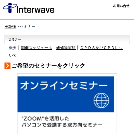
HOME
> セミナー
概要 │
開催スケジュール
│
研修等実績
│
ＣＰＤＳ及びＣＰＤにつ
いて
ご希望のセミナーをクリック