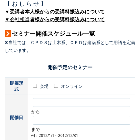
【 お し ら せ 】
▼受講者本人様からの受講料振込みについて
▼会社担当者様からの受講料振込みについて
セミナー開催スケジュール一覧
※当社では、ＣＰＤＳは土木系、ＣＰＤは建築系として用語を定義
しています。
開催予定のセミナー
開催形
会場
オンライン
式
から
開催日
まで
例：2012/1/1～2012/12/31