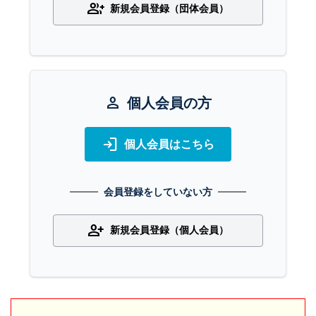
group_add
新規会員登録（団体会員）
person
個人会員の方
login
個人会員はこちら
会員登録をしていない方
person_add
新規会員登録（個人会員）