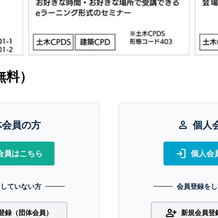
無料）
体会員の方
person
個人
login
会員はこちら
個人会
をしていない方
会員登録をし
person_add
登録（団体会員）
新規会員登