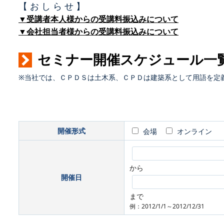
【 お し ら せ 】
▼受講者本人様からの受講料振込みについて
▼会社担当者様からの受講料振込みについて
セミナー開催スケジュール一
※当社では、ＣＰＤＳは土木系、ＣＰＤは建築系として用語を定
開催形式
会場
オンライン
から
開催日
まで
例：2012/1/1～2012/12/31