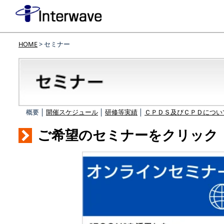
HOME
> セミナー
概要 │
開催スケジュール
│
研修等実績
│
ＣＰＤＳ及びＣＰＤについ
ご希望のセミナーをクリック