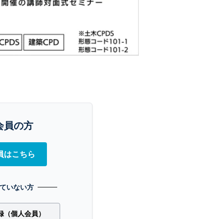
会員の方
員はこちら
ていない方
録（個人会員）