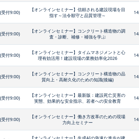
【オンラインセミナー】信頼される建設現場を目
0(受付9:00)
14
指す～法令順守と品質管理～
【オンラインセミナー】コンクリート構造物の調
0(受付9:00)
14
査・診断、補修・補強を学ぶ
【オンラインセミナー】タイムマネジメントと心
0(受付9:00)
14
理有効活用！建設現場の業務効率化2026
【オンラインセミナー】コンクリート構造物の品
0(受付9:00)
14
質向上・高耐久化のための知識(後編)
【オンラインセミナー】最新版：建設死亡災害の
0(受付9:00)
14
実態、効果的な安全指示、若者への安全教育
【オンラインセミナー】働き方改革のための現場
0(受付9:00)
14
力向上セミナー
【オンラインセミナー】生成AIの急速な進歩が建