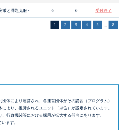
突破と課題克服～
6
6
受付終了
1
2
3
4
5
8
...
利団体により運営され、各運営団体がその講習（プログラム）
体により、推奨されるユニット（単位）が設定されています。
り、行政機関等における採用が拡大する傾向にあります。
ています。