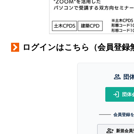
ログインはこちら（会員登録
group
団
login
団体
会員登録
group_add
新規会員