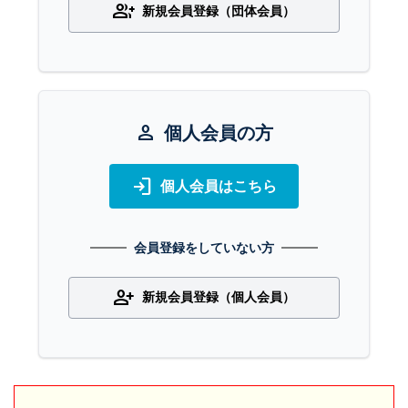
group_add
新規会員登録（団体会員）
person
個人会員の方
login
個人会員はこちら
会員登録をしていない方
person_add
新規会員登録（個人会員）