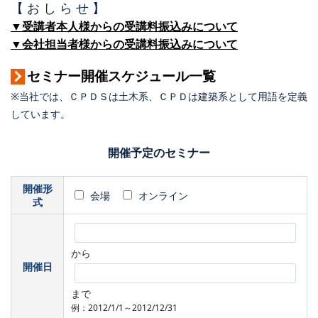
【 お し ら せ 】
▼受講者本人様からの受講料振込みについて
▼会社担当者様からの受講料振込みについて
セミナー開催スケジュール一覧
※当社では、ＣＰＤＳは土木系、ＣＰＤは建築系として用語を定義
しています。
開催予定のセミナー
開催形
会場
オンライン
式
から
開催日
まで
例：2012/1/1～2012/12/31