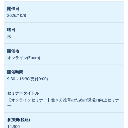
2026/10/8
木
オンライン(Zoom)
9:30～16:30(受付9:00)
【オンラインセミナー】働き方改革のための現場力向上セミナ
ー
14,300