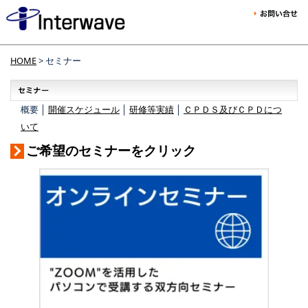
HOME
> セミナー
概要 │
開催スケジュール
│
研修等実績
│
ＣＰＤＳ及びＣＰＤにつ
いて
ご希望のセミナーをクリック