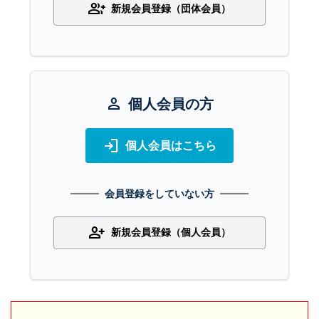
group_add
新規会員登録（団体会員）
person
個人会員の方
login
個人会員はこちら
会員登録をしていない方
person_add
新規会員登録（個人会員）