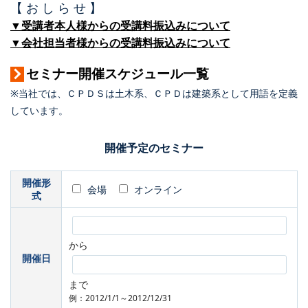
【 お し ら せ 】
▼受講者本人様からの受講料振込みについて
▼会社担当者様からの受講料振込みについて
セミナー開催スケジュール一覧
※当社では、ＣＰＤＳは土木系、ＣＰＤは建築系として用語を定義
しています。
開催予定のセミナー
開催形
会場
オンライン
式
から
開催日
まで
例：2012/1/1～2012/12/31