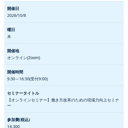
2026/10/8
木
オンライン(Zoom)
9:30～16:30(受付9:00)
【オンラインセミナー】働き方改革のための現場力向上セミナ
ー
14,300