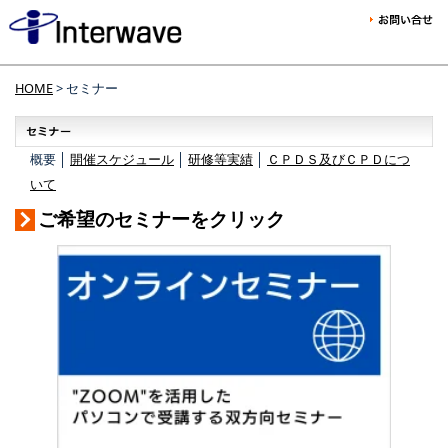
HOME
> セミナー
概要 │
開催スケジュール
│
研修等実績
│
ＣＰＤＳ及びＣＰＤにつ
いて
ご希望のセミナーをクリック