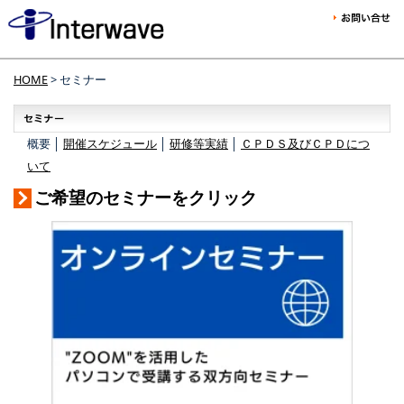
HOME
> セミナー
概要 │
開催スケジュール
│
研修等実績
│
ＣＰＤＳ及びＣＰＤにつ
いて
ご希望のセミナーをクリック