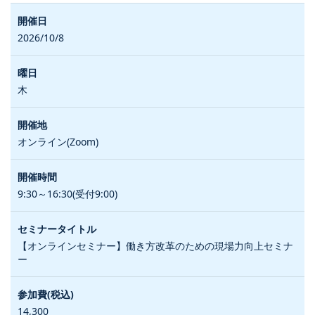
2026/10/8
木
オンライン(Zoom)
9:30～16:30(受付9:00)
【オンラインセミナー】働き方改革のための現場力向上セミナ
ー
14,300