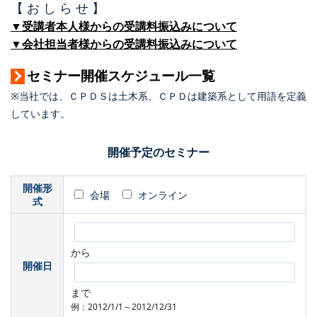
【 お し ら せ 】
▼受講者本人様からの受講料振込みについて
▼会社担当者様からの受講料振込みについて
セミナー開催スケジュール一覧
※当社では、ＣＰＤＳは土木系、ＣＰＤは建築系として用語を定義
しています。
開催予定のセミナー
開催形
会場
オンライン
式
から
開催日
まで
例：2012/1/1～2012/12/31