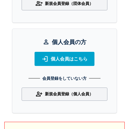
group_add
新規会員登録（団体会員）
person
個人会員の方
login
個人会員はこちら
会員登録をしていない方
person_add
新規会員登録（個人会員）