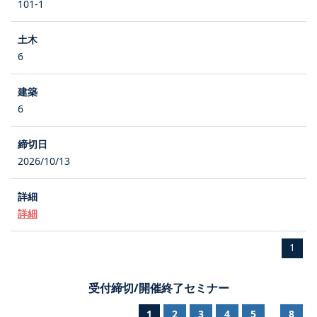
101-1
6
6
2026/10/13
詳細
1
受付締切/開催終了セミナー
1
2
3
4
5
8
...