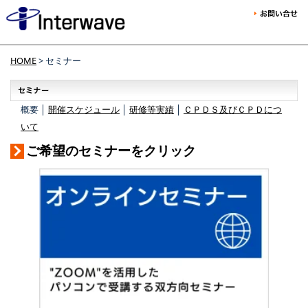
HOME
> セミナー
概要 │
開催スケジュール
│
研修等実績
│
ＣＰＤＳ及びＣＰＤにつ
いて
ご希望のセミナーをクリック