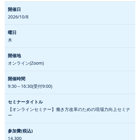
2026/10/8
木
オンライン(Zoom)
9:30～16:30(受付9:00)
【オンラインセミナー】働き方改革のための現場力向上セミナ
ー
14,300