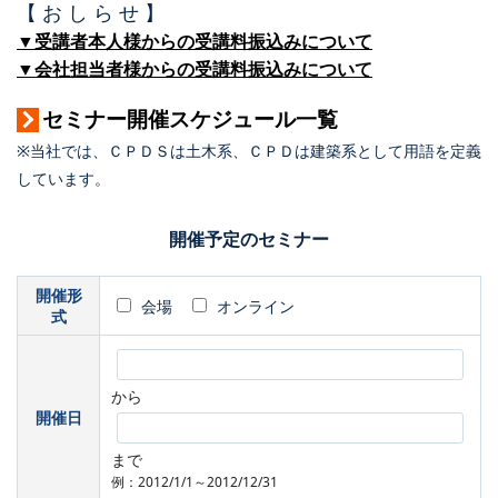
【 お し ら せ 】
▼受講者本人様からの受講料振込みについて
▼会社担当者様からの受講料振込みについて
セミナー開催スケジュール一覧
※当社では、ＣＰＤＳは土木系、ＣＰＤは建築系として用語を定義
しています。
開催予定のセミナー
開催形
会場
オンライン
式
から
開催日
まで
例：2012/1/1～2012/12/31