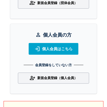
group_add
新規会員登録（団体会員）
person
個人会員の方
login
個人会員はこちら
会員登録をしていない方
person_add
新規会員登録（個人会員）