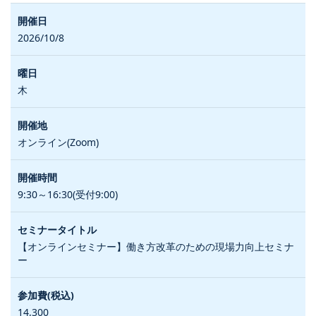
2026/10/8
木
オンライン(Zoom)
9:30～16:30(受付9:00)
【オンラインセミナー】働き方改革のための現場力向上セミナ
ー
14,300