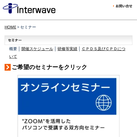
HOME
> セミナー
概要 │
開催スケジュール
│
研修等実績
│
ＣＰＤＳ及びＣＰＤにつ
いて
ご希望のセミナーをクリック