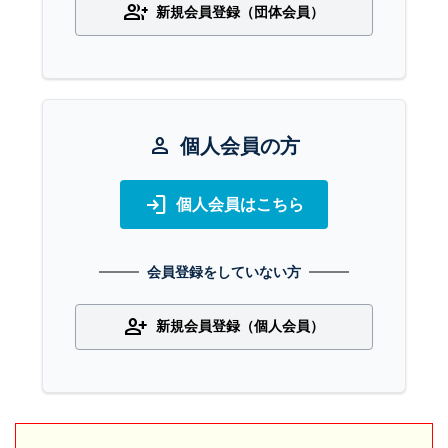
group_add
新規会員登録（団体会員）
person
個人会員の方
login
個人会員はこちら
会員登録をしていない方
person_add
新規会員登録（個人会員）