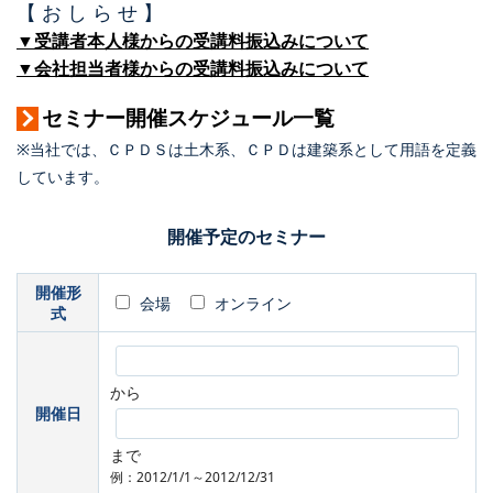
【 お し ら せ 】
▼受講者本人様からの受講料振込みについて
▼会社担当者様からの受講料振込みについて
セミナー開催スケジュール一覧
※当社では、ＣＰＤＳは土木系、ＣＰＤは建築系として用語を定義
しています。
開催予定のセミナー
開催形
会場
オンライン
式
から
開催日
まで
例：2012/1/1～2012/12/31