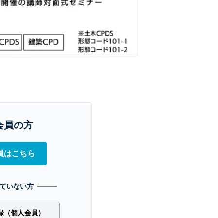
会員の方
員はこちら
ていない方
録（個人会員）