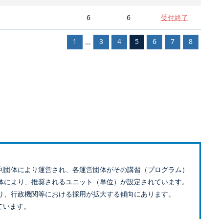
6
6
受付終了
1
3
4
5
6
7
8
...
利団体により運営され、各運営団体がその講習（プログラム）
体により、推奨されるユニット（単位）が設定されています。
り、行政機関等における採用が拡大する傾向にあります。
ています。