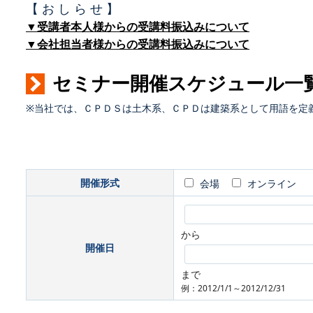
【 お し ら せ 】
▼受講者本人様からの受講料振込みについて
▼会社担当者様からの受講料振込みについて
セミナー開催スケジュール一
※当社では、ＣＰＤＳは土木系、ＣＰＤは建築系として用語を定
開催形式
会場
オンライン
から
開催日
まで
例：2012/1/1～2012/12/31