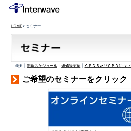
HOME
> セミナー
概要 │
開催スケジュール
│
研修等実績
│
ＣＰＤＳ及びＣＰＤについ
ご希望のセミナーをクリック