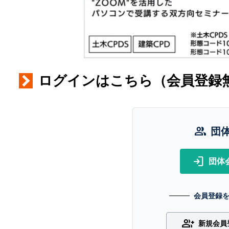
ログインはこちら（会員登録
group
団
login
団体
会員登録
group_add
新規会員