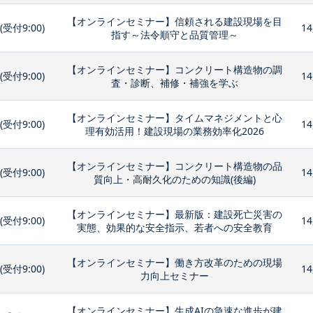
【オンラインセミナー】信頼される建設現場を目
0(受付9:00)
14
指す～法令順守と品質管理～
【オンラインセミナー】コンクリート構造物の調
0(受付9:00)
14
査・診断、補修・補強を学ぶ
【オンラインセミナー】タイムマネジメントと心
0(受付9:00)
14
理有効活用！建設現場の業務効率化2026
【オンラインセミナー】コンクリート構造物の品
0(受付9:00)
14
質向上・高耐久化のための知識(後編)
【オンラインセミナー】最新版：建設死亡災害の
0(受付9:00)
14
実態、効果的な安全指示、若者への安全教育
【オンラインセミナー】働き方改革のための現場
0(受付9:00)
14
力向上セミナー
【オンラインセミナー】生成AIの急速な進歩が建