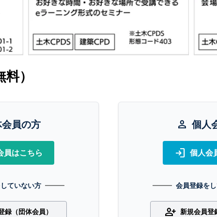
無料）
体会員の方
person
個人
login
会員はこちら
個人会
をしていない方
会員登録をし
person_add
登録（団体会員）
新規会員登