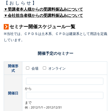
【 お し ら せ 】
▼受講者本人様からの受講料振込みについて
▼会社担当者様からの受講料振込みについて
セミナー開催スケジュール一覧
※当社では、ＣＰＤＳは土木系、ＣＰＤは建築系として用語を定義
しています。
開催予定のセミナー
開催形
会場
オンライン
式
から
開催日
まで
例：2012/1/1～2012/12/31