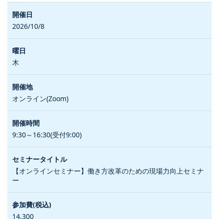
2026/10/8
木
オンライン(Zoom)
9:30～16:30(受付9:00)
【オンラインセミナー】働き方改革のための現場力向上セミナ
ー
14,300