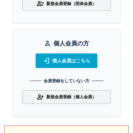
group_add
新規会員登録（団体会員）
person
個人会員の方
login
個人会員はこちら
会員登録をしていない方
person_add
新規会員登録（個人会員）