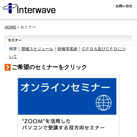
HOME
> セミナー
概要 │
開催スケジュール
│
研修等実績
│
ＣＰＤＳ及びＣＰＤにつ
いて
ご希望のセミナーをクリック