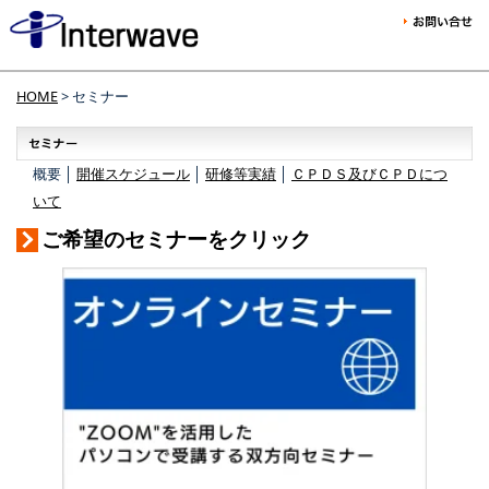
HOME
> セミナー
概要 │
開催スケジュール
│
研修等実績
│
ＣＰＤＳ及びＣＰＤにつ
いて
ご希望のセミナーをクリック