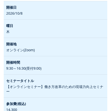
2026/10/8
木
オンライン(Zoom)
9:30～16:30(受付9:00)
【オンラインセミナー】働き方改革のための現場力向上セミナ
ー
14,300