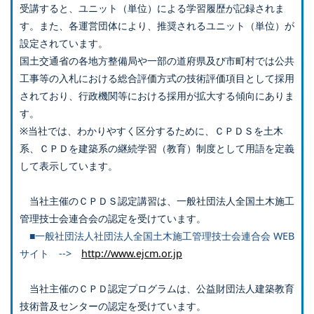
受講すると、ユニット（単位）による学習履歴が記録されま
す。また、各運営団体により、推奨されるユニット（単位）が
設定されています。
国土交通省の各地方整備局や一部の道府県及び市町村では公共
工事等の入札における総合評価方式の技術評価項目として採用
されており、行政機関等における採用が拡大する傾向にありま
す。
※当社では、わかりやすく区分するために、ＣＰＤＳを土木
系、ＣＰＤを建築系の継続学習（教育）制度として用語を定義
して表示しています。
当社主催のＣＰＤＳ認定講習は、一般社団法人全国土木施工
管理技士会連合会の認定を受けています。
■一般社団法人社団法人全国土木施工管理技士会連合会 WEB
サイト -->
http://www.ejcm.or.jp
当社主催のＣＰＤ認定プログラムは、公益財団法人建築教育
技術普及センターの認定を受けています。