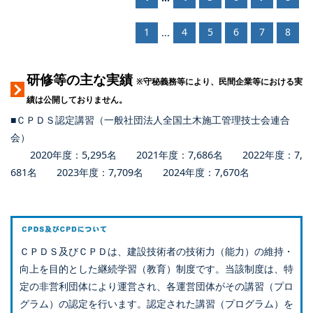
1
4
5
6
7
8
...
研修等の主な実績
※守秘義務等により、民間企業等における実
績は公開しておりません。
■ＣＰＤＳ認定講習（一般社団法人全国土木施工管理技士会連合
会）
2020年度：5,295名 2021年度：7,686名 2022年度：7,
681名 2023年度：7,709名 2024年度：7,670名
ＣＰＤＳ及びＣＰＤは、建設技術者の技術力（能力）の維持・
向上を目的とした継続学習（教育）制度です。当該制度は、特
定の非営利団体により運営され、各運営団体がその講習（プロ
グラム）の認定を行います。認定された講習（プログラム）を