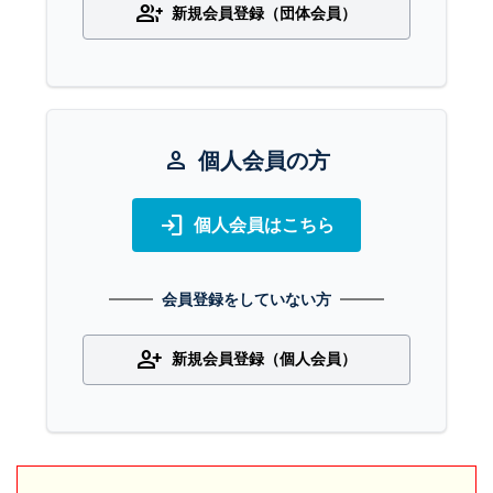
group_add
新規会員登録（団体会員）
person
個人会員の方
login
個人会員はこちら
会員登録をしていない方
person_add
新規会員登録（個人会員）