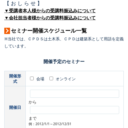
【 お し ら せ 】
▼受講者本人様からの受講料振込みについて
▼会社担当者様からの受講料振込みについて
セミナー開催スケジュール一覧
※当社では、ＣＰＤＳは土木系、ＣＰＤは建築系として用語を定義
しています。
開催予定のセミナー
開催形
会場
オンライン
式
から
開催日
まで
例：2012/1/1～2012/12/31