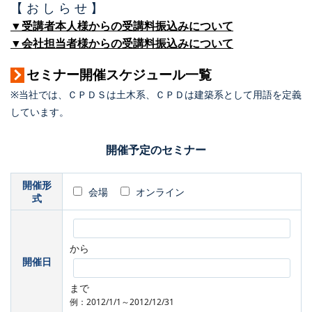
【 お し ら せ 】
▼受講者本人様からの受講料振込みについて
▼会社担当者様からの受講料振込みについて
セミナー開催スケジュール一覧
※当社では、ＣＰＤＳは土木系、ＣＰＤは建築系として用語を定義
しています。
開催予定のセミナー
開催形
会場
オンライン
式
から
開催日
まで
例：2012/1/1～2012/12/31