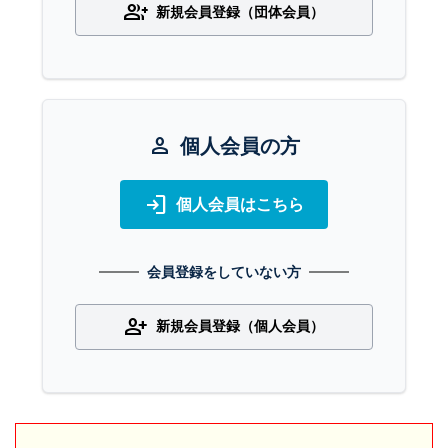
group_add
新規会員登録（団体会員）
person
個人会員の方
login
個人会員はこちら
会員登録をしていない方
person_add
新規会員登録（個人会員）