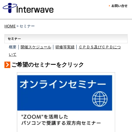
HOME
> セミナー
概要 │
開催スケジュール
│
研修等実績
│
ＣＰＤＳ及びＣＰＤにつ
いて
ご希望のセミナーをクリック