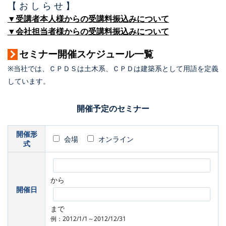
【 お し ら せ 】
▼受講者本人様からの受講料振込みについて
▼会社担当者様からの受講料振込みについて
セミナー開催スケジュール一覧
※当社では、ＣＰＤＳは土木系、ＣＰＤは建築系として用語を定義
しています。
開催予定のセミナー
開催形
会場
オンライン
式
から
開催日
まで
例：2012/1/1～2012/12/31