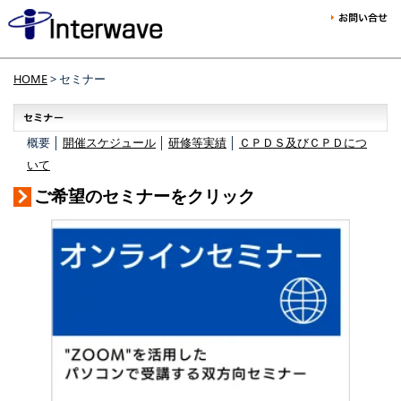
HOME
> セミナー
概要 │
開催スケジュール
│
研修等実績
│
ＣＰＤＳ及びＣＰＤにつ
いて
ご希望のセミナーをクリック