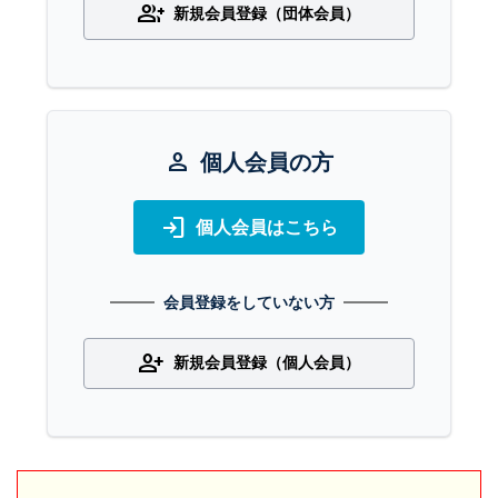
group_add
新規会員登録（団体会員）
person
個人会員の方
login
個人会員はこちら
会員登録をしていない方
person_add
新規会員登録（個人会員）