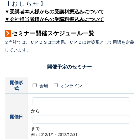
【 お し ら せ 】
▼受講者本人様からの受講料振込みについて
▼会社担当者様からの受講料振込みについて
セミナー開催スケジュール一覧
※当社では、ＣＰＤＳは土木系、ＣＰＤは建築系として用語を定義
しています。
開催予定のセミナー
開催形
会場
オンライン
式
から
開催日
まで
例：2012/1/1～2012/12/31