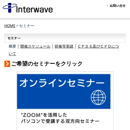
HOME
> セミナー
概要 │
開催スケジュール
│
研修等実績
│
ＣＰＤＳ及びＣＰＤにつ
いて
ご希望のセミナーをクリック