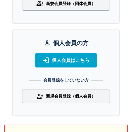
group_add
新規会員登録（団体会員）
person
個人会員の方
login
個人会員はこちら
会員登録をしていない方
person_add
新規会員登録（個人会員）