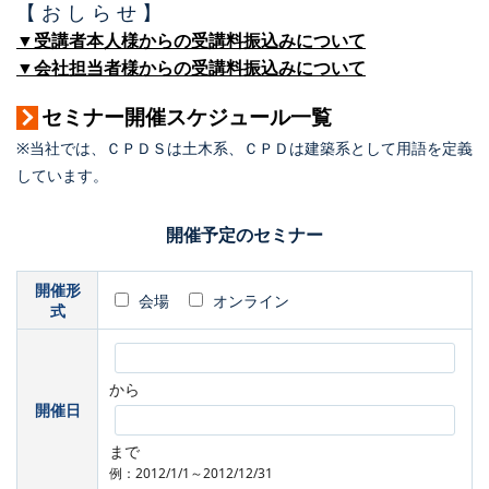
【 お し ら せ 】
▼受講者本人様からの受講料振込みについて
▼会社担当者様からの受講料振込みについて
セミナー開催スケジュール一覧
※当社では、ＣＰＤＳは土木系、ＣＰＤは建築系として用語を定義
しています。
開催予定のセミナー
開催形
会場
オンライン
式
から
開催日
まで
例：2012/1/1～2012/12/31