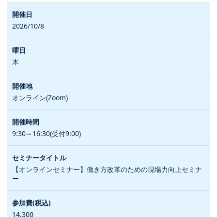
2026/10/8
木
オンライン(Zoom)
9:30～16:30(受付9:00)
【オンラインセミナー】働き方改革のための現場力向上セミナ
ー
14,300