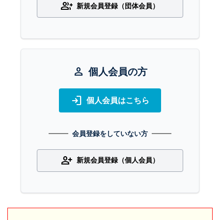
group_add
新規会員登録（団体会員）
person
個人会員の方
login
個人会員はこちら
会員登録をしていない方
person_add
新規会員登録（個人会員）