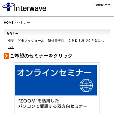
HOME
> セミナー
概要 │
開催スケジュール
│
研修等実績
│
ＣＰＤＳ及びＣＰＤにつ
いて
ご希望のセミナーをクリック