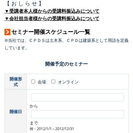
【 お し ら せ 】
▼受講者本人様からの受講料振込みについて
▼会社担当者様からの受講料振込みについて
セミナー開催スケジュール一覧
※当社では、ＣＰＤＳは土木系、ＣＰＤは建築系として用語を定義
しています。
開催予定のセミナー
開催形
会場
オンライン
式
から
開催日
まで
例：2012/1/1～2012/12/31