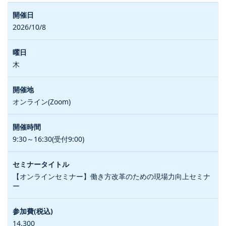
2026/10/8
木
オンライン(Zoom)
9:30～16:30(受付9:00)
【オンラインセミナー】働き方改革のための現場力向上セミナ
ー
14,300