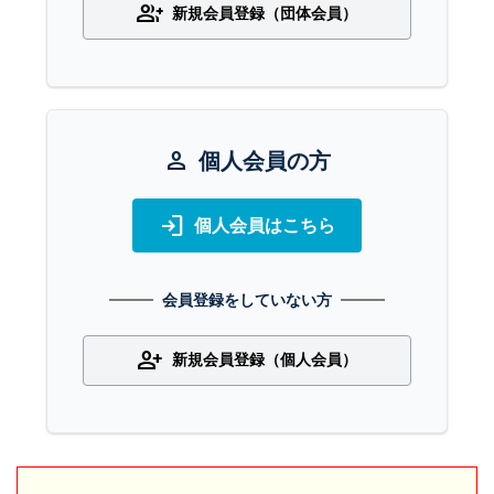
group_add
新規会員登録（団体会員）
person
個人会員の方
login
個人会員はこちら
会員登録をしていない方
person_add
新規会員登録（個人会員）