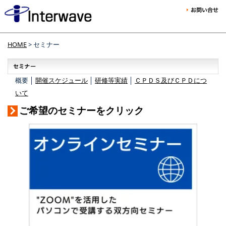
HOME
> セミナー
概要 │
開催スケジュール
│
研修等実績
│
ＣＰＤＳ及びＣＰＤにつ
いて
ご希望のセミナーをクリック