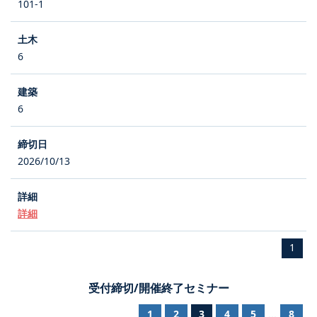
101-1
6
6
2026/10/13
詳細
1
受付締切/開催終了セミナー
1
2
3
4
5
8
...