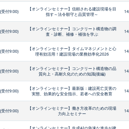
【オンラインセミナー】信頼される建設現場を目
0(受付9:00)
14
指す～法令順守と品質管理～
【オンラインセミナー】コンクリート構造物の調
0(受付9:00)
14
査・診断、補修・補強を学ぶ
【オンラインセミナー】タイムマネジメントと心
0(受付9:00)
14
理有効活用！建設現場の業務効率化2026
【オンラインセミナー】コンクリート構造物の品
0(受付9:00)
14
質向上・高耐久化のための知識(後編)
【オンラインセミナー】最新版：建設死亡災害の
0(受付9:00)
14
実態、効果的な安全指示、若者への安全教育
【オンラインセミナー】働き方改革のための現場
0(受付9:00)
14
力向上セミナー
【オンラインセミナー】生成AIの急速な進歩が建