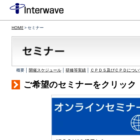
HOME
> セミナー
概要 │
開催スケジュール
│
研修等実績
│
ＣＰＤＳ及びＣＰＤについ
ご希望のセミナーをクリック