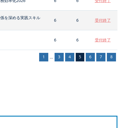
効率化2026
6
6
受付終了
関係を深める実践スキル
6
6
受付終了
6
6
受付終了
1
3
4
5
6
7
8
...