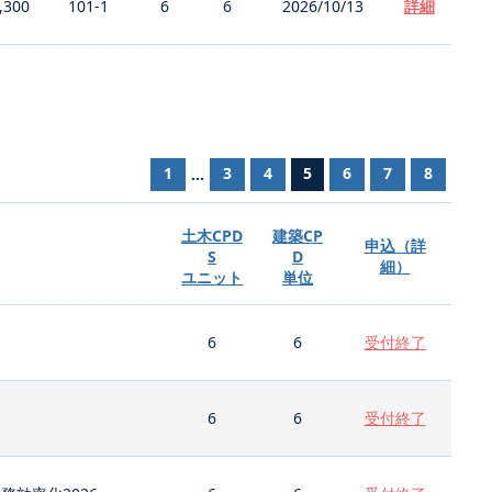
,300
101-1
6
6
2026/10/13
詳細
1
3
4
5
6
7
8
...
土木CPD
建築CP
申込（詳
S
D
細）
ユニット
単位
6
6
受付終了
6
6
受付終了