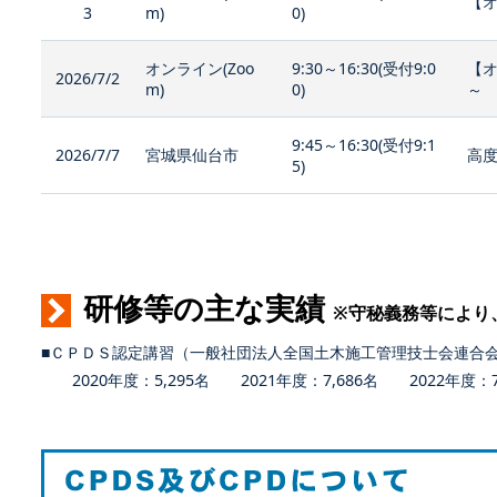
【オ
3
m)
0)
オンライン(Zoo
9:30～16:30(受付9:0
【
2026/7/2
m)
0)
～
9:45～16:30(受付9:1
2026/7/7
宮城県仙台市
高度
5)
研修等の主な実績
※守秘義務等により
■ＣＰＤＳ認定講習（一般社団法人全国土木施工管理技士会連合
2020年度：5,295名 2021年度：7,686名 2022年度：7,