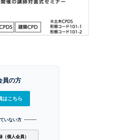
会員の方
員はこちら
ていない方
録（個人会員）