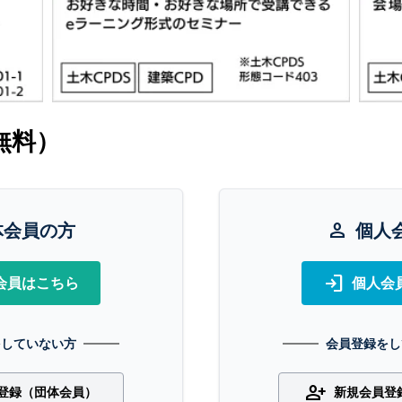
無料）
体会員の方
person
個人
login
会員はこちら
個人会
をしていない方
会員登録をし
person_add
登録（団体会員）
新規会員登