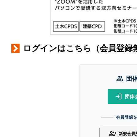
ログインはこちら（会員登録
group
団
login
団体
会員登録
group_add
新規会員