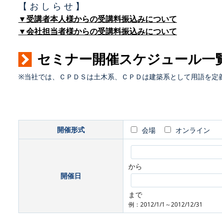
【 お し ら せ 】
▼受講者本人様からの受講料振込みについて
▼会社担当者様からの受講料振込みについて
セミナー開催スケジュール一
※当社では、ＣＰＤＳは土木系、ＣＰＤは建築系として用語を定
開催形式
会場
オンライン
から
開催日
まで
例：2012/1/1～2012/12/31