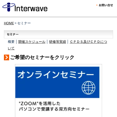
HOME
> セミナー
概要 │
開催スケジュール
│
研修等実績
│
ＣＰＤＳ及びＣＰＤにつ
いて
ご希望のセミナーをクリック