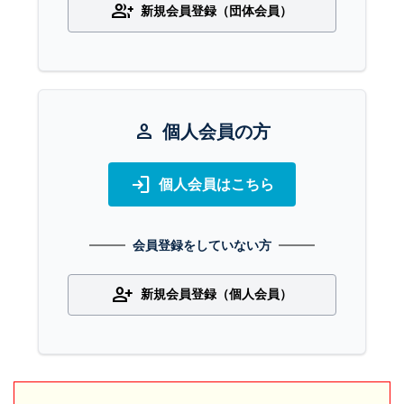
group_add
新規会員登録（団体会員）
person
個人会員の方
login
個人会員はこちら
会員登録をしていない方
person_add
新規会員登録（個人会員）