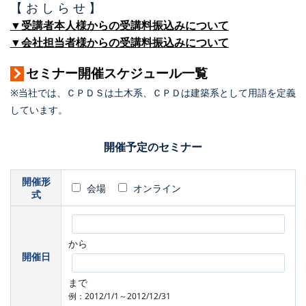
【 お し ら せ 】
▼受講者本人様からの受講料振込みについて
▼会社担当者様からの受講料振込みについて
セミナー開催スケジュール一覧
※当社では、ＣＰＤＳは土木系、ＣＰＤは建築系として用語を定義
しています。
開催予定のセミナー
開催形
会場
オンライン
式
から
開催日
まで
例：2012/1/1～2012/12/31