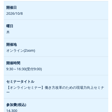
2026/10/8
木
オンライン(Zoom)
9:30～16:30(受付9:00)
【オンラインセミナー】働き方改革のための現場力向上セミナ
ー
14,300