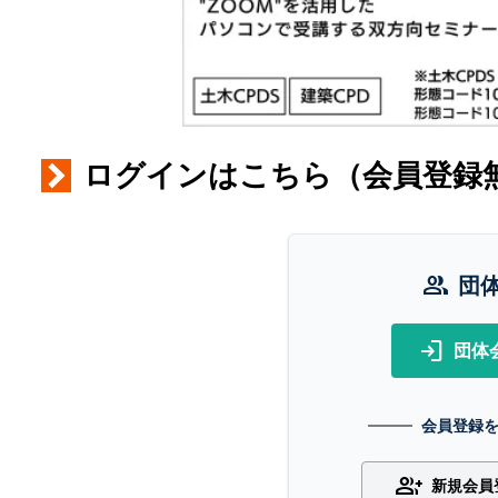
ログインはこちら（会員登録
group
団
login
団体
会員登録
group_add
新規会員