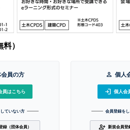
無料）
体会員の方
person
個人
login
会員はこちら
個人会
をしていない方
会員登録をし
person_add
登録（団体会員）
新規会員登