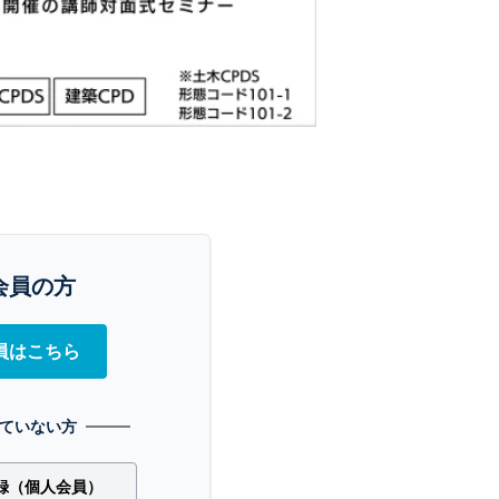
会員の方
員はこちら
ていない方
録（個人会員）