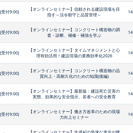
【オンラインセミナー】信頼される建設現場を目
0(受付9:00)
14
指す～法令順守と品質管理～
【オンラインセミナー】コンクリート構造物の調
0(受付9:00)
14
査・診断、補修・補強を学ぶ
【オンラインセミナー】タイムマネジメントと心
0(受付9:00)
14
理有効活用！建設現場の業務効率化2026
【オンラインセミナー】コンクリート構造物の品
0(受付9:00)
14
質向上・高耐久化のための知識(後編)
【オンラインセミナー】最新版：建設死亡災害の
0(受付9:00)
14
実態、効果的な安全指示、若者への安全教育
【オンラインセミナー】働き方改革のための現場
0(受付9:00)
14
力向上セミナー
【オンラインセミナー】生成AIの急速な進歩が建