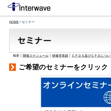
HOME
> セミナー
概要 │
開催スケジュール
│
研修等実績
│
ＣＰＤＳ及びＣＰＤについ
ご希望のセミナーをクリック