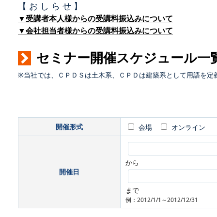
【 お し ら せ 】
▼受講者本人様からの受講料振込みについて
▼会社担当者様からの受講料振込みについて
セミナー開催スケジュール一
※当社では、ＣＰＤＳは土木系、ＣＰＤは建築系として用語を定
開催形式
会場
オンライン
から
開催日
まで
例：2012/1/1～2012/12/31