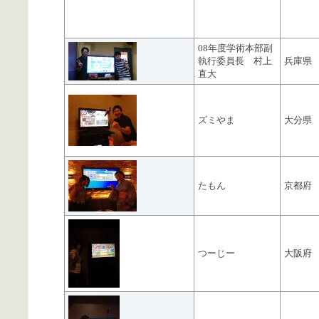
08年度学術本部副
執行委員長 村上
兵庫県
直大
ズミやま
大分県
たもん
京都府
つーじー
大阪府