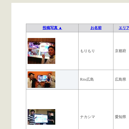
投稿写真 ▲
お名前
エリ
もりもり
京都府
Rits広島
広島県
ナカシマ
愛知県