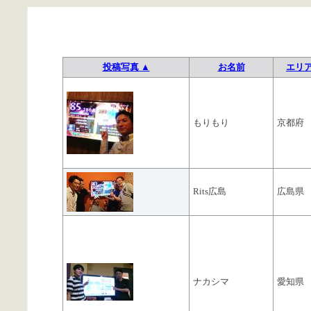
投稿写真 ▲
お名前
エリ
もりもり
京都府
Rits広島
広島県
ナカシマ
愛知県