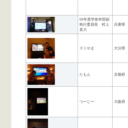
08年度学術本部副
執行委員長 村上
兵庫県
直大
ズミやま
大分県
たもん
京都府
つーじー
大阪府