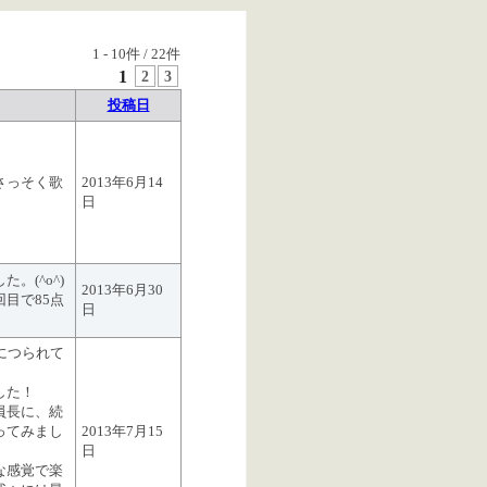
1
-
10
件 /
22
件
1
2
3
投稿日
さっそく歌
2013年6月14
日
。(^o^)
2013年6月30
目で85点
日
につられて
した！
員長に、続
ってみまし
2013年7月15
日
な感覚で楽