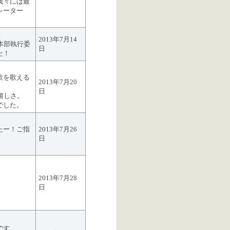
我々には最
レーター
！
2013年7月14
本部執行委
日
た！
歌を歌える
2013年7月20
日
嬉しさ。
でした。
たー！ご指
2013年7月26
日
2013年7月28
日
です…