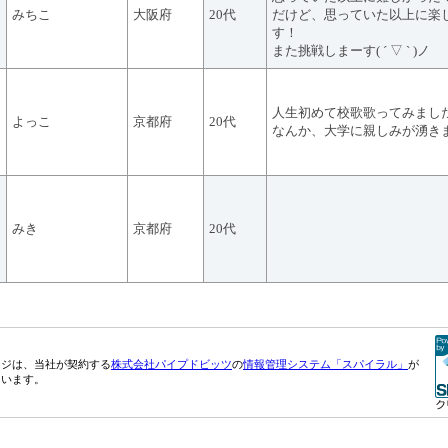
みちこ
大阪府
20代
だけど、思っていた以上に楽
す！
また挑戦しまーす( ´ ▽ ` )ノ
人生初めて校歌歌ってみまし
よっこ
京都府
20代
なんか、大学に親しみが湧き
みき
京都府
20代
ージは、当社が契約する
株式会社パイプドビッツ
の
情報管理システム「スパイラル」
が
ています。