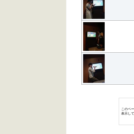
このペ
表示し