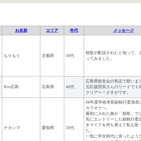
お名前
エリア
年代
メッセージ
校歌が配信されたと知って、
もりもり
京都府
30代
ってみました。
広島県校友会の有志で歌いました
Rits広島
広島県
40代
元応援団長さんのリードで１回
クリアー！さすがです。
08年度学術本部副執行委員長
カラオケへ。
最初に入れた曲が「校歌」で
先にエントリーした副執行委
きマイクを持ち替えて私も歌
ナカシマ
愛知県
20代
た。
一気に学生時代に戻ったよう