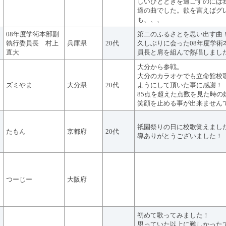
しいひとときを過ごすのには
適の曲でした。欲を言えばグ
も、、、
08年度学術本部副
第二のふるさとを思い出す曲
執行委員長 村上
兵庫県
20代
久しぶりに会った08年度学術
直大
員長と肩を組んで熱唱しまし
大分から参戦。
大分のカラオケでも立命館校
ズミやま
大分県
20代
ようにして頂いた事に感謝！
85点を超えた点数を見た時の
笑顔を止める事が出来ません
祇園祭りの日に校歌覚えまし
たもん
京都府
20代
導ありがとうございました！
つーじー
大阪府
初めて歌ってみました！
思っていた以上に難しかった