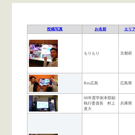
投稿写真
お名前
エリ
もりもり
京都府
Rits広島
広島県
08年度学術本部副
執行委員長 村上
兵庫県
直大