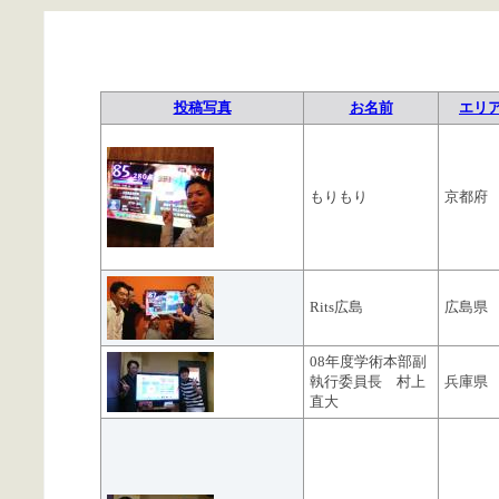
投稿写真
お名前
エリ
もりもり
京都府
Rits広島
広島県
08年度学術本部副
執行委員長 村上
兵庫県
直大