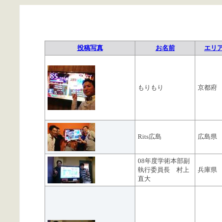
投稿写真
お名前
エリ
もりもり
京都府
Rits広島
広島県
08年度学術本部副
執行委員長 村上
兵庫県
直大