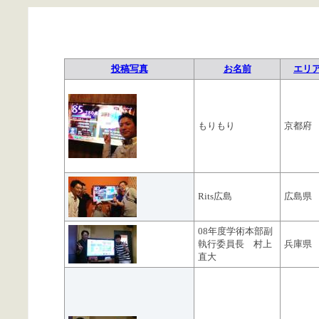
投稿写真
お名前
エリ
もりもり
京都府
Rits広島
広島県
08年度学術本部副
執行委員長 村上
兵庫県
直大