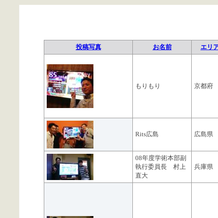
投稿写真
お名前
エリ
もりもり
京都府
Rits広島
広島県
08年度学術本部副
執行委員長 村上
兵庫県
直大