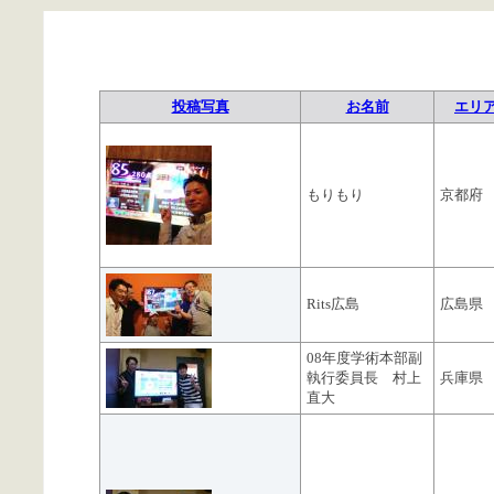
投稿写真
お名前
エリ
もりもり
京都府
Rits広島
広島県
08年度学術本部副
執行委員長 村上
兵庫県
直大